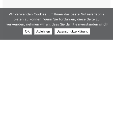
Wir verwenden Cookies, um Ihnen das beste Nutzererlebnis
bieten zu können. Wenn Sie fortfahren, diese Seite zu
verwenden, nehmen wir an, dass Sie damit einverstanden sind.
OK
Ablehnen
Datenschutzerklärung
2014 – beim Großlehrgang in Garmisch-