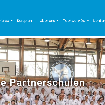
Kurse
Kursplan
Über uns
Taekwon-Do
Konta
e Partner­schulen